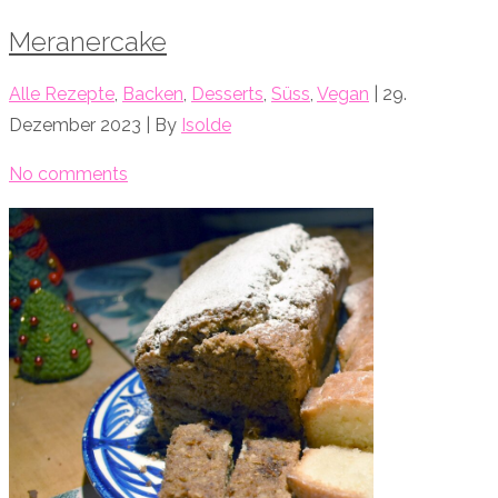
Meranercake
Alle Rezepte
,
Backen
,
Desserts
,
Süss
,
Vegan
| 29.
Dezember 2023 | By
Isolde
No comments