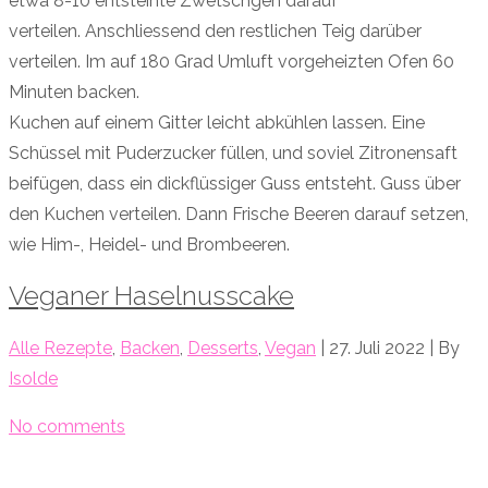
etwa 8-10 entsteinte Zwetschgen darauf
verteilen. Anschliessend den restlichen Teig darüber
verteilen. Im auf 180 Grad Umluft vorgeheizten Ofen 60
Minuten backen.
Kuchen auf einem Gitter leicht abkühlen lassen. Eine
Schüssel mit Puderzucker füllen, und soviel Zitronensaft
beifügen, dass ein dickflüssiger Guss entsteht. Guss über
den Kuchen verteilen. Dann Frische Beeren darauf setzen,
wie Him-, Heidel- und Brombeeren.
Veganer Haselnusscake
Alle Rezepte
,
Backen
,
Desserts
,
Vegan
| 27. Juli 2022 | By
Isolde
No comments