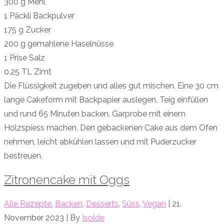
300 g Mehl
1 Päckli Backpulver
175 g Zucker
200 g gemahlene Haselnüsse
1 Prise Salz
0.25 TL Zimt
Die Flüssigkeit zugeben und alles gut mischen. Eine 30 cm
lange Cakeform mit Backpapier auslegen, Teig einfüllen
und rund 65 Minuten backen. Garprobe mit einem
Holzspiess machen. Den gebackenen Cake aus dem Ofen
nehmen, leicht abkühlen lassen und mit Puderzucker
bestreuen.
Zitronencake mit Oggs
Alle Rezepte
,
Backen
,
Desserts
,
Süss
,
Vegan
| 21.
November 2023 | By
Isolde