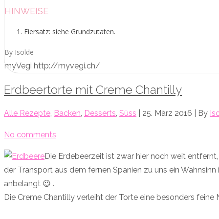
HINWEISE
Eiersatz: siehe Grundzutaten.
By Isolde
myVegi http://myvegi.ch/
Erdbeertorte mit Creme Chantilly
Alle Rezepte
,
Backen
,
Desserts
,
Süss
| 25. März 2016 | By
Is
No comments
Die Erdebeerzeit ist zwar hier noch weit entfer
der Transport aus dem fernen Spanien zu uns ein Wahnsinn ist
anbelangt 😉 .
Die Creme Chantilly verleiht der Torte eine besonders feine