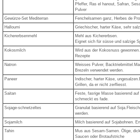
Pfeffer, Ras el hanout, Safran, S
Pulver
Gewürze-Set Mediterran
Fenchelsamen ganz, Herbes de Prov
Halloumi
Griechischer, harter Käse, sehr sal
Kichererbsenmehl
Mehl aus Kichererbsen.
Eignet sich für süsse und salzige S
Kokosmilch
Wird aus der Kokosnuss gewonnen
Rezepte
Natron
Weisses Pulver, Backtriebmittel.
Mac
Brezeln verwendet werden.
Paneer
Indischer, harter Käse, ungesalzen.
Grillen, da er nicht zerfliesst.
Saitan
Feste, fasrige Masse basierend auf
schmeckt es fade.
Sojage-schnetzeltes
Granulat basierend auf Soja.
Fleisch
werden.
Sojamilch
Milch basierend auf Sojabohnen.
En
Tahin
Mus aus Sesam-Samen.
Ölige, di
Saucen oder Brotaufstriche