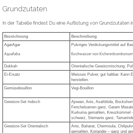
Grundzutaten
In der Tabelle findest Du eine Auflistung von Grundzutaten 
Bezeichnung
Beschreibung
AgarAgar
Pulvriges Verdickungsmittel auf Bas
Aquafaba
Kochwasser von Kichererbsenkonserve
Dukkah
Orientalische Gewürzmischung. Pulv
Ei-Ersatz
Weisses Pulver, gut haltbar. Kann E
herstellen.
Gemüsebouillon
Vegi-Bouillon
Gewürze-Set Indisch
Ajowan, Anis, Asaföitida, Bockshornk
Fenchelsamen ganz, Garam Masal
Kurkuma gemahlen, Kreuzkümmel –
schwarz, Sternanis ganz, Tamarind
Gewürze-Set Orientalisch
Anis, Baharat, Chermoula, Chilipulv
gemahlen, Koriander – ganz und g