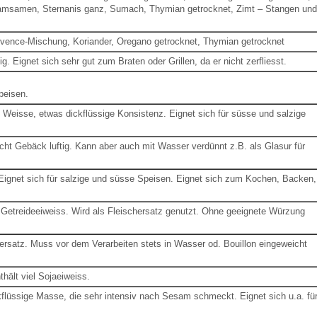
esamsamen, Sternanis ganz, Sumach, Thymian getrocknet, Zimt – Stangen und
ence-Mischung, Koriander, Oregano getrocknet, Thymian getrocknet
zig.
Eignet sich sehr gut zum Braten oder Grillen, da er nicht zerfliesst.
peisen.
.
Weisse, etwas dickflüssige Konsistenz.
Eignet sich für süsse und salzige
ht Gebäck luftig. Kann aber auch mit Wasser verdünnt z.B. als Glasur für
Eignet sich für salzige und süsse Speisen.
Eignet sich zum Kochen, Backen,
 Getreideeiweiss.
Wird als Fleischersatz genutzt. Ohne geeignete Würzung
ersatz. Muss vor dem Verarbeiten stets in Wasser od. Bouillon eingeweicht
thält viel Sojaeiweiss.
ckflüssige Masse, die sehr intensiv nach Sesam schmeckt.
Eignet sich u.a. fü