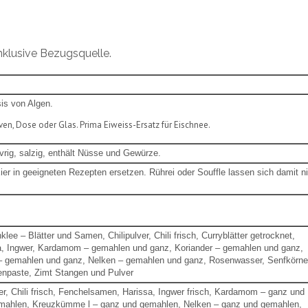
inklusive Bezugsquelle.
is von Algen.
n, Dose oder Glas. Prima Eiweiss-Ersatz für Eischnee.
rig, salzig, enthält Nüsse und Gewürze.
ier in geeigneten Rezepten ersetzen. Rührei oder Souffle lassen sich damit n
lee – Blätter und Samen, Chilipulver, Chili frisch, Curryblätter getrocknet,
a, Ingwer, Kardamom
– gemahlen und ganz, Koriander
– gemahlen und ganz,
 gemahlen und ganz, Nelken
– gemahlen und ganz, Rosenwasser, Senfkörne
enpaste, Zimt Stangen und Pulver
er, Chili frisch, Fenchelsamen, Harissa, Ingwer frisch, Kardamom – ganz und
emahlen, Kreuzkümme l – ganz und gemahlen, Nelken – ganz und gemahlen,