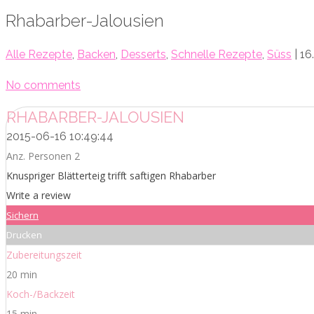
Rhabarber-Jalousien
Alle Rezepte
,
Backen
,
Desserts
,
Schnelle Rezepte
,
Süss
| 16
No comments
RHABARBER-JALOUSIEN
2015-06-16 10:49:44
Anz. Personen 2
Knuspriger Blätterteig trifft saftigen Rhabarber
Write a review
Sichern
Drucken
Zubereitungszeit
20 min
Koch-/Backzeit
15 min